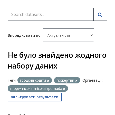
Впорядкувати по
Не було знайдено жодного
набору даних
Теги:
грошові кошти
пожертви
Організації :
mopwnhcbka-micbka-rpomada
Фільтрувати результати