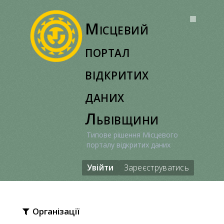
Перейти
до
Місцевий
вмісту
портал
відкритих
даних
Львівщини
Типове рішення Місцевого
порталу відкритих даних
Увійти
Зареєструватись
Організації