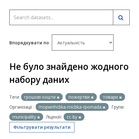
Впорядкувати по
Не було знайдено жодного
набору даних
Теги:
грошові кошти
пожертви
товари
Організації :
mopwnhcbka-micbka-rpomada
Групи:
municipality
Ліцензії:
cc-by
Фільтрувати результати