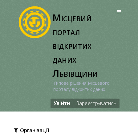
Перейти
до
Місцевий
вмісту
портал
відкритих
даних
Львівщини
Типове рішення Місцевого
порталу відкритих даних
Увійти
Зареєструватись
Організації