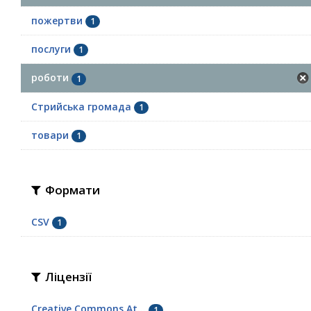
пожертви
1
послуги
1
роботи
1
Стрийська громада
1
товари
1
Формати
CSV
1
Ліцензії
Creative Commons At...
1