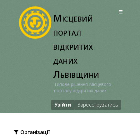
Перейти
до
Місцевий
вмісту
портал
відкритих
даних
Львівщини
Типове рішення Місцевого
порталу відкритих даних
Увійти
Зареєструватись
Організації