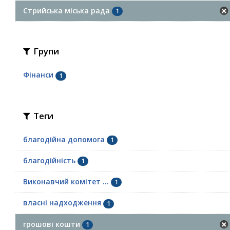
Стрийська міська рада
1
Групи
Фінанси
1
Теги
благодійна допомога
1
благодійність
1
Виконавчий комітет ...
1
власні надходження
1
грошові кошти
1