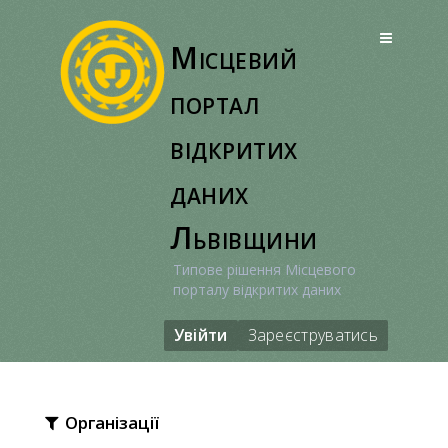
Перейти
до
Місцевий
вмісту
портал
відкритих
даних
Львівщини
Типове рішення Місцевого
порталу відкритих даних
Увійти
Зареєструватись
Організації