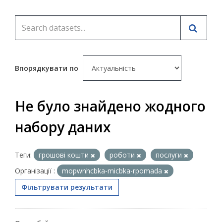
Впорядкувати по
Не було знайдено жодного
набору даних
Теги:
грошові кошти
роботи
послуги
Організації :
mopwnhcbka-micbka-rpomada
Фільтрувати результати