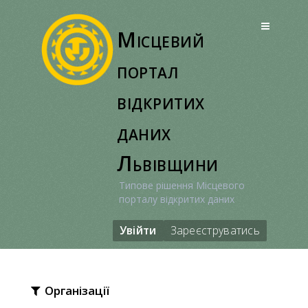
Перейти
до
Місцевий
вмісту
портал
відкритих
даних
Львівщини
Типове рішення Місцевого
порталу відкритих даних
Увійти
Зареєструватись
Організації