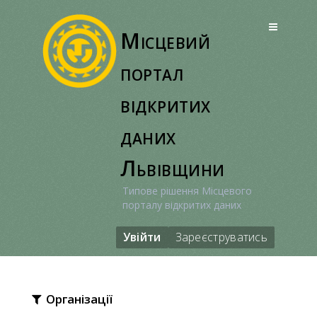
Перейти
до
Місцевий
вмісту
портал
відкритих
даних
Львівщини
Типове рішення Місцевого
порталу відкритих даних
Увійти
Зареєструватись
Організації