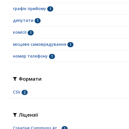
графік прийому
1
депутати
1
комісії
1
місцеве самоврядування
1
номер телефону
1
Формати
CSV
2
Ліцензії
Creative Commons At...
1