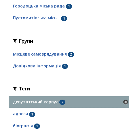
Городоцька міська рада
1
Пустомитівська місь...
1
Групи
Місцеве самоврядування
2
Довідкова інформація
1
Теги
депутатський корпус
2
адреси
1
біографія
1