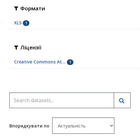
Формати
XLS
1
Ліцензії
Creative Commons At...
1
Впорядкувати по