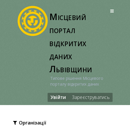
Перейти
до
Місцевий
вмісту
портал
відкритих
даних
Львівщини
Типове рішення Місцевого
порталу відкритих даних
Увійти
Зареєструватись
Організації