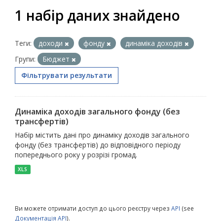
1 набір даних знайдено
Теги:
доходи
фонду
динаміка доходів
Групи:
Бюджет
Фільтрувати результати
Динаміка доходів загального фонду (без
трансфертів)
Набір містить дані про динаміку доходів загального
фонду (без трансфертів) до відповідного періоду
попереднього року у розрізі громад.
XLS
Ви можете отримати доступ до цього реєстру через
API
(see
Документація API
).