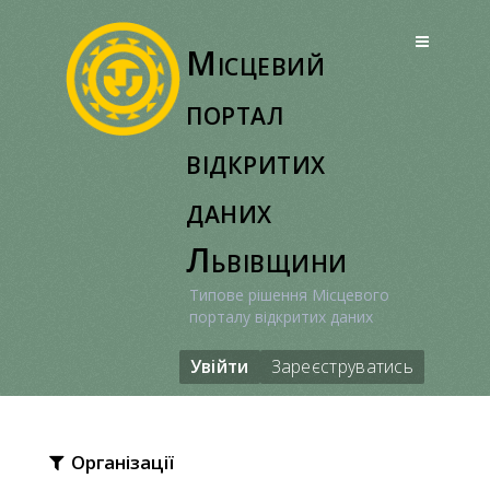
Перейти
до
Місцевий
вмісту
портал
відкритих
даних
Львівщини
Типове рішення Місцевого
порталу відкритих даних
Увійти
Зареєструватись
Організації