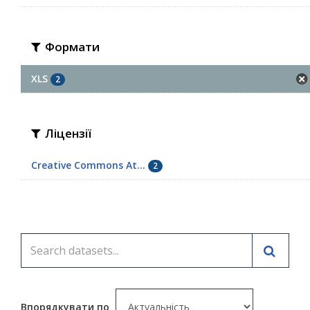
Формати
XLS
2
Ліцензії
Creative Commons At...
2
Впорядкувати по