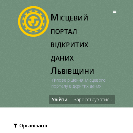
Перейти
до
Місцевий
вмісту
портал
відкритих
даних
Львівщини
Типове рішення Місцевого
порталу відкритих даних
Увійти
Зареєструватись
Організації