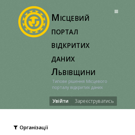
Перейти
до
Місцевий
вмісту
портал
відкритих
даних
Львівщини
Типове рішення Місцевого
порталу відкритих даних
Увійти
Зареєструватись
Організації