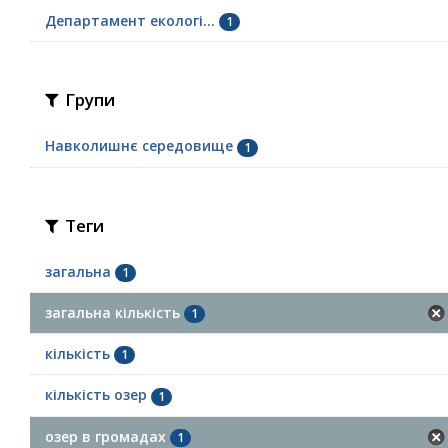
Департамент екологі...
1
Групи
Навколишнє середовище
1
Теги
загальна
1
загальна кількість
1
кількість
1
кількість озер
1
озер в громадах
1