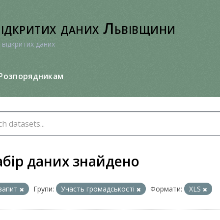
відкритих даних Львівщини
 відкритих даних
Розпорядникам
абір даних знайдено
запит
Групи:
Участь громадськості
Формати:
XLS