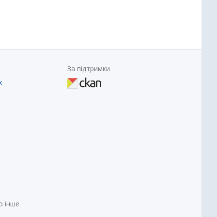
За підтримки
х
о інше