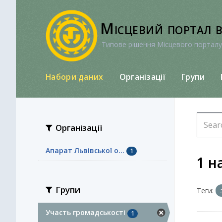
Перейти
до
Місцевий портал 
вмісту
Типове рішення Місцевого порталу
Набори даних
Організації
Групи
Організації
Апарат Львівської о...
1
1 н
Групи
Теги:
Участь громадськості
1