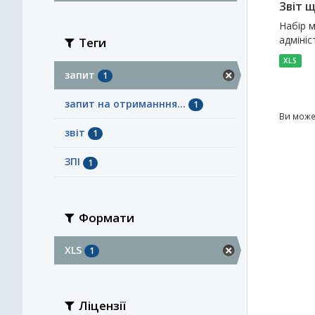
Звіт 
Набір м
адмініс
Теги
XLS
запит
1
запит на отриманння...
1
Ви може
звіт
1
ЗПІ
1
Формати
XLS
1
Ліцензії