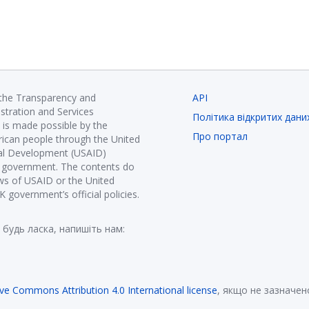
 the Transparency and
API
istration and Services
Політика відкритих дани
is made possible by the
Про портал
ican people through the United
nal Development (USAID)
K government. The contents do
ews of USAID or the United
government’s official policies.
 будь ласка, напишіть нам:
ive Commons Attribution 4.0 International license
, якщо не зазначен