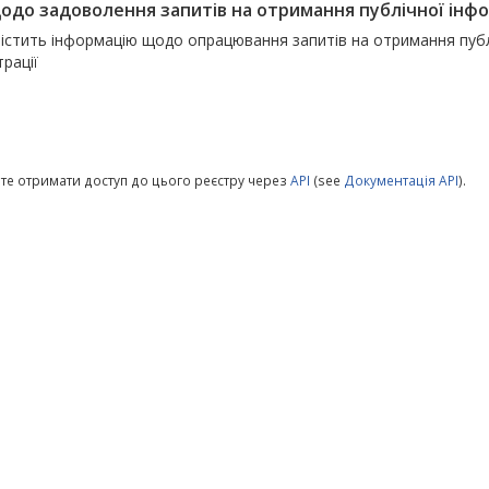
щодо задоволення запитів на отримання публічної інфо
істить інформацію щодо опрацювання запитів на отримання публі
трації
те отримати доступ до цього реєстру через
API
(see
Документація API
).