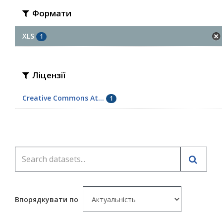
Формати
XLS
1
Ліцензії
Creative Commons At...
1
Впорядкувати по