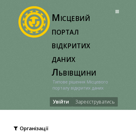
Перейти
до
Місцевий
вмісту
портал
відкритих
даних
Львівщини
Типове рішення Місцевого
порталу відкритих даних
Увійти
Зареєструватись
Організації