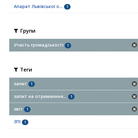
Апарат Львівської о...
1
Групи
Участь громадськості
1
Теги
запит
1
запит на отриманння...
1
звіт
1
ЗПІ
1