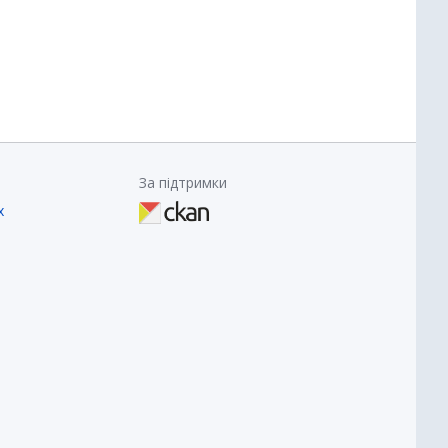
За підтримки
х