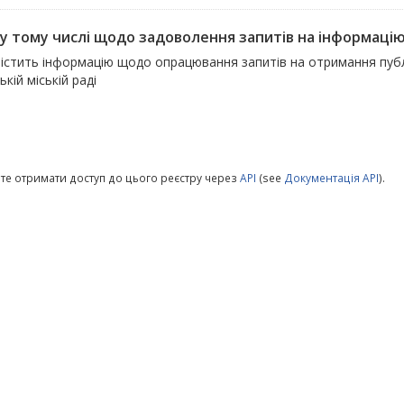
, у тому числі щодо задоволення запитів на інформаці
істить інформацію щодо опрацювання запитів на отримання публіч
ькій міській раді
те отримати доступ до цього реєстру через
API
(see
Документація API
).