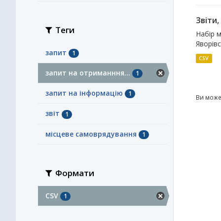
Звіти
Теги
Набір м
Яворівс
запит
1
CSV
запит на отриманння...
1
запит на інформацію
1
Ви може
звіт
1
місцеве самоврядування
1
Формати
CSV
1