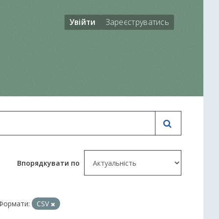
Увійти
Зареєструватись
Впорядкувати по
Формати:
CSV