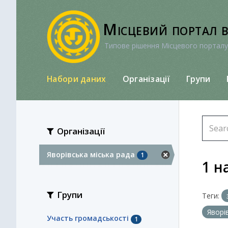
Перейти
до
Місцевий портал 
вмісту
Типове рішення Місцевого порталу
Набори даних
Організації
Групи
Організації
Яворівська міська рада
1
1 н
Групи
Теги:
Яворі
Участь громадськості
1