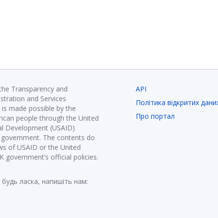
 the Transparency and
API
istration and Services
Політика відкритих дани
is made possible by the
Про портал
ican people through the United
nal Development (USAID)
K government. The contents do
ews of USAID or the United
government’s official policies.
 будь ласка, напишіть нам: