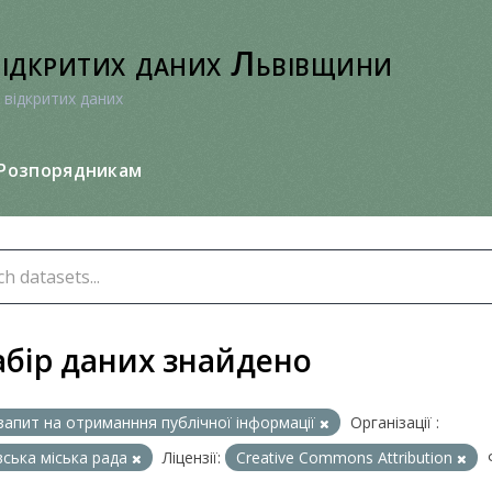
відкритих даних Львівщини
 відкритих даних
Розпорядникам
абір даних знайдено
запит на отриманння публічної інформації
Організації :
вська міська рада
Ліцензії:
Creative Commons Attribution