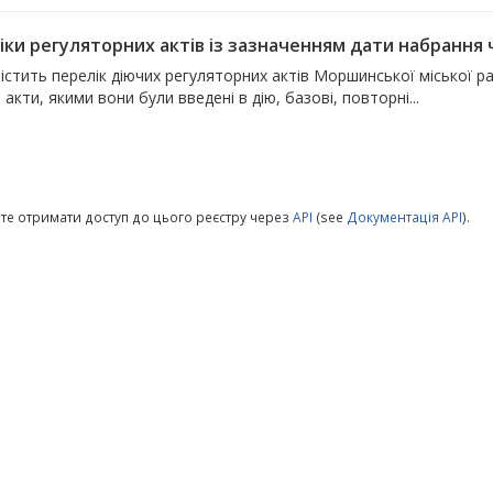
ки регуляторних актів із зазначенням дати набрання чи
істить перелік діючих регуляторних актів Моршинської міської р
 акти, якими вони були введені в дію, базові, повторні...
те отримати доступ до цього реєстру через
API
(see
Документація API
).