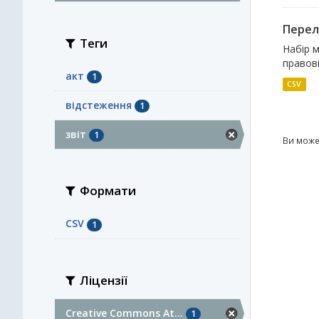
Перелі
Теги
Набір м
правові
акт
1
CSV
відстеження
1
звіт
1
Ви може
Формати
CSV
1
Ліцензії
Creative Commons At...
1