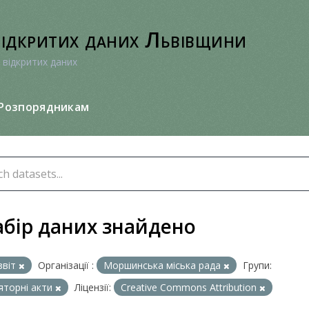
відкритих даних Львівщини
 відкритих даних
Розпорядникам
абір даних знайдено
звіт
Організації :
Моршинська міська рада
Групи:
яторні акти
Ліцензії:
Creative Commons Attribution