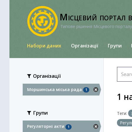
Перейти
до
Місцевий портал 
вмісту
Типове рішення Місцевого порталу
Набори даних
Організації
Групи
Організації
Моршинська міська рада
1
1 н
Групи
Теги:
Регул
Регуляторні акти
1