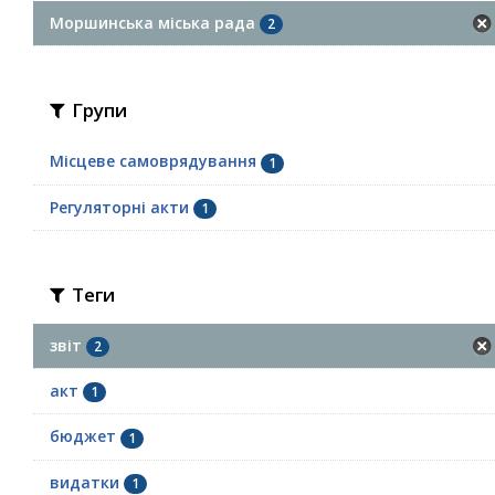
Моршинська міська рада
2
Групи
Місцеве самоврядування
1
Регуляторні акти
1
Теги
звіт
2
акт
1
бюджет
1
видатки
1