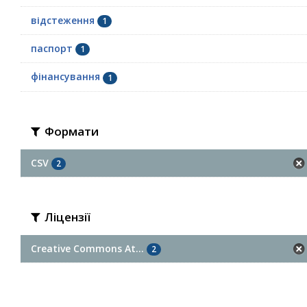
відстеження
1
паспорт
1
фінансування
1
Формати
CSV
2
Ліцензії
Creative Commons At...
2