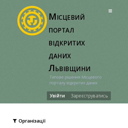
Перейти
до
Місцевий
вмісту
портал
відкритих
даних
Львівщини
Типове рішення Місцевого
порталу відкритих даних
Увійти
Зареєструватись
Організації