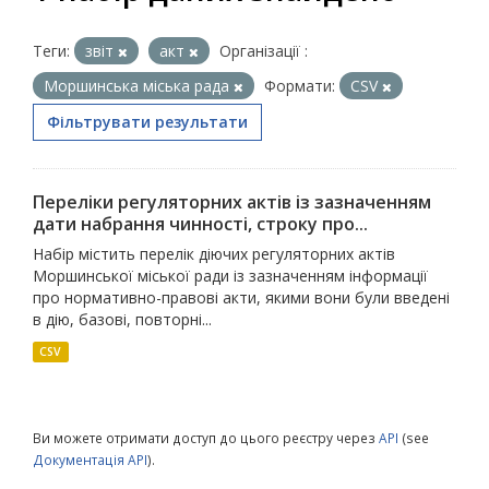
Теги:
звіт
акт
Організації :
Моршинська міська рада
Формати:
CSV
Фільтрувати результати
Переліки регуляторних актів із зазначенням
дати набрання чинності, строку про...
Набір містить перелік діючих регуляторних актів
Моршинської міської ради із зазначенням інформації
про нормативно-правові акти, якими вони були введені
в дію, базові, повторні...
CSV
Ви можете отримати доступ до цього реєстру через
API
(see
Документація API
).