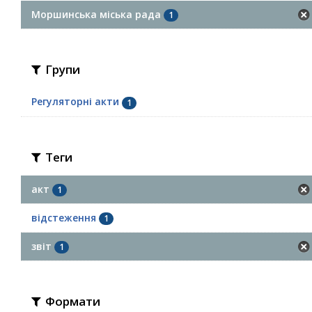
Моршинська міська рада
1
Групи
Регуляторні акти
1
Теги
акт
1
відстеження
1
звіт
1
Формати