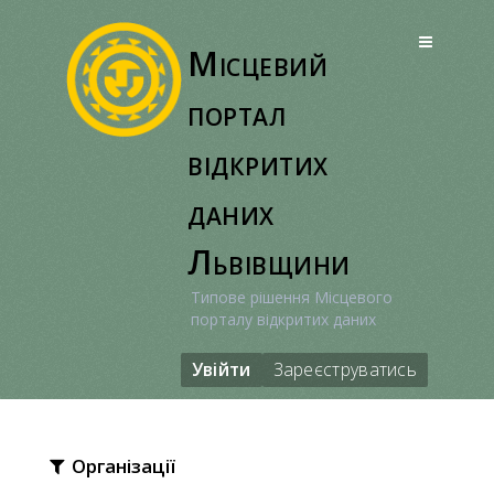
Перейти
до
Місцевий
вмісту
портал
відкритих
даних
Львівщини
Типове рішення Місцевого
порталу відкритих даних
Увійти
Зареєструватись
Організації