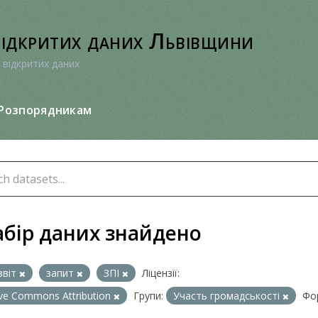
відкритих даних Львівщини
 відкритих даних
Розпорядникам
абір даних знайдено
звіт
запит
ЗПІ
Ліцензії:
ive Commons Attribution
Групи:
Участь громадськості
Фо