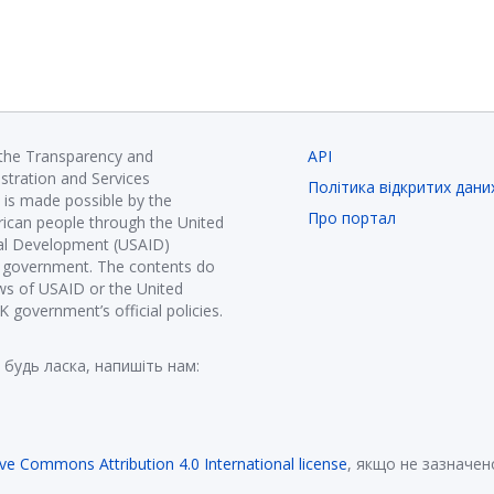
 the Transparency and
API
istration and Services
Політика відкритих дани
is made possible by the
Про портал
ican people through the United
nal Development (USAID)
K government. The contents do
ews of USAID or the United
government’s official policies.
 будь ласка, напишіть нам:
ive Commons Attribution 4.0 International license
, якщо не зазначен