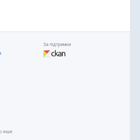
За підтримки
х
о інше