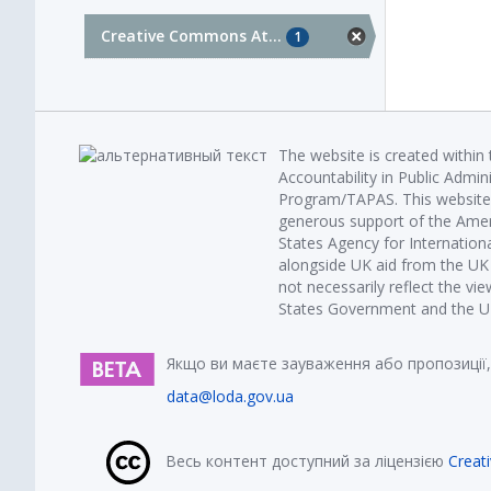
Creative Commons At...
1
The website is created within
Accountability in Public Admin
Program/TAPAS. This website 
generous support of the Amer
States Agency for Internatio
alongside UK aid from the U
not necessarily reflect the vi
States Government and the UK 
Якщо ви маєте зауваження або пропозиції,
data@loda.gov.ua
Весь контент доступний за ліцензією
Creat