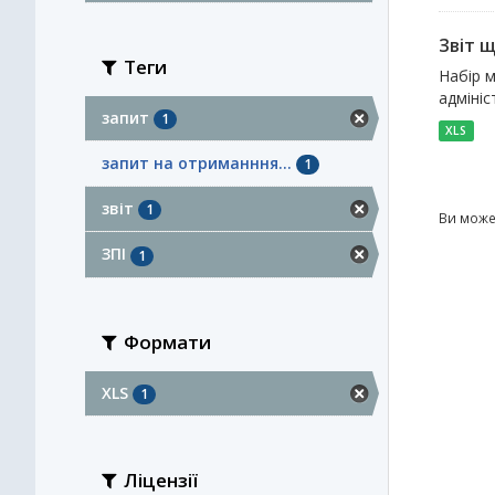
Звіт 
Теги
Набір м
адмініс
запит
1
XLS
запит на отриманння...
1
звіт
1
Ви може
ЗПІ
1
Формати
XLS
1
Ліцензії