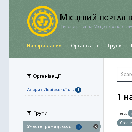
Перейти
до
Місцевий портал 
вмісту
Типове рішення Місцевого порталу
Набори даних
Організації
Групи
Організації
Апарат Львівської о...
1
1 н
Групи
Теги:
Creat
Участь громадськості
1