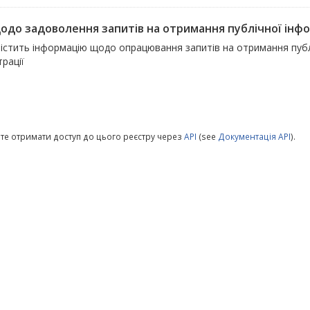
щодо задоволення запитів на отримання публічної інфо
істить інформацію щодо опрацювання запитів на отримання публі
трації
те отримати доступ до цього реєстру через
API
(see
Документація API
).