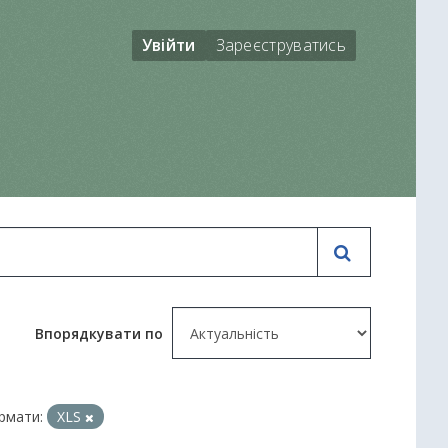
Увійти
Зареєструватись
Впорядкувати по
рмати:
XLS