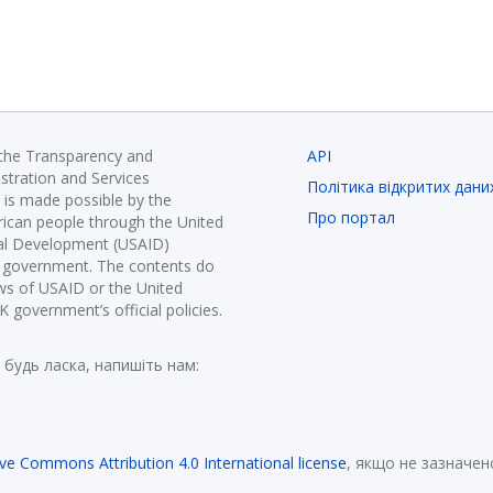
 the Transparency and
API
istration and Services
Політика відкритих дани
is made possible by the
Про портал
ican people through the United
nal Development (USAID)
K government. The contents do
ews of USAID or the United
government’s official policies.
 будь ласка, напишіть нам:
ive Commons Attribution 4.0 International license
, якщо не зазначен