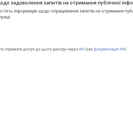
щодо задоволення запитів на отримання публічної інфо
істить інформацію щодо опрацювання запитів на отримання публі
трації
те отримати доступ до цього реєстру через
API
(see
Документація API
).