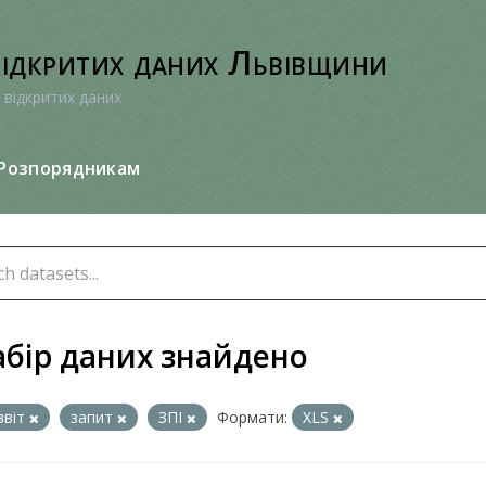
відкритих даних Львівщини
 відкритих даних
Розпорядникам
абір даних знайдено
звіт
запит
ЗПІ
Формати:
XLS