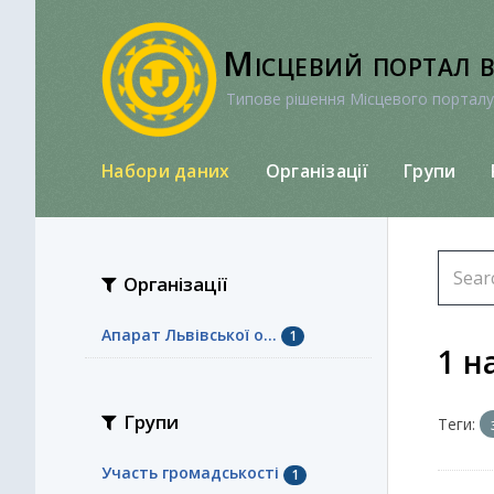
Перейти
до
Місцевий портал 
вмісту
Типове рішення Місцевого порталу
Набори даних
Організації
Групи
Організації
Апарат Львівської о...
1
1 н
Групи
Теги:
Участь громадськості
1