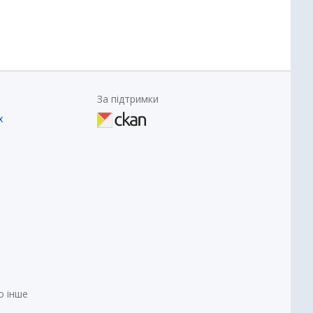
За підтримки
х
о інше