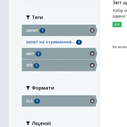
Звіт 
Набір м
адмініс
Теги
XLS
запит
1
запит на отриманння...
1
Ви може
звіт
1
ЗПІ
1
Формати
XLS
1
Ліцензії