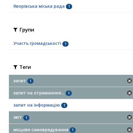
Яворівська міська рада
1
Групи
Участь громадськості
1
Теги
запит
1
запит на отриманння...
1
запит на інформацію
1
звіт
1
місцеве самоврядування
1