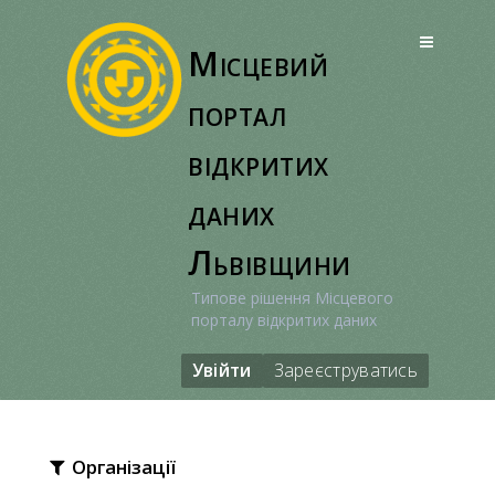
Перейти
до
Місцевий
вмісту
портал
відкритих
даних
Львівщини
Типове рішення Місцевого
порталу відкритих даних
Увійти
Зареєструватись
Організації