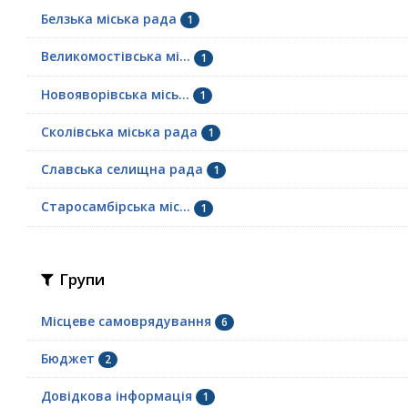
Белзька міська рада
1
Великомостівська мі...
1
Новояворівська місь...
1
Сколівська міська рада
1
Славська селищна рада
1
Старосамбірська міс...
1
Групи
Місцеве самоврядування
6
Бюджет
2
Довідкова інформація
1