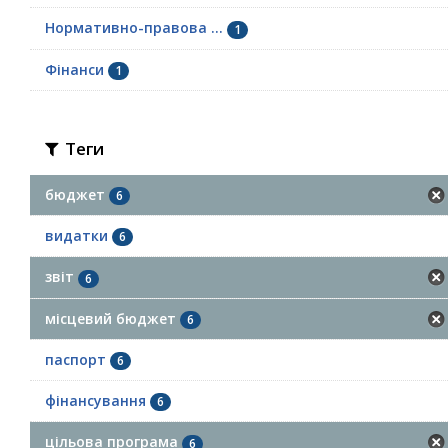
Нормативно-правова ...
1
Фінанси
1
Теги
бюджет
6
видатки
6
звіт
6
місцевий бюджет
6
паспорт
6
фінансування
6
цільова програма
6