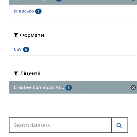
славсько
1
Формати
CSV
6
Ліцензії
Creative Commons At...
6