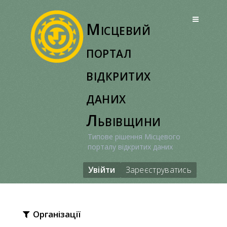
Перейти
до
Місцевий
вмісту
портал
відкритих
даних
Львівщини
Типове рішення Місцевого
порталу відкритих даних
Увійти
Зареєструватись
Організації