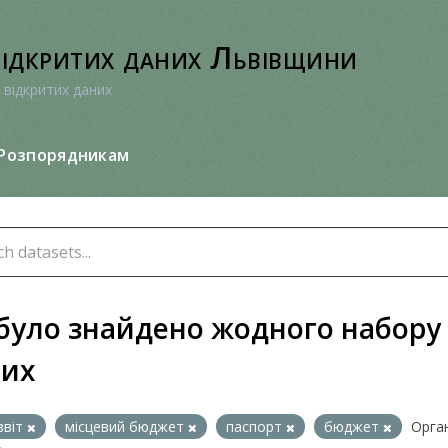
відкритих даних Львівщини
 відкритих даних
Розпорядникам
було знайдено жодного набору
них
звіт
місцевий бюджет
паспорт
бюджет
Орган