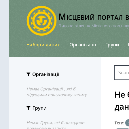
Перейти
до
Місцевий портал 
вмісту
Типове рішення Місцевого порталу
Набори даних
Організації
Групи
Організації
Немає Організації , які б
Не 
підходили пошуковому запиту
да
Групи
Немає Групи, які б підходили
Теги:
пошуковому запиту