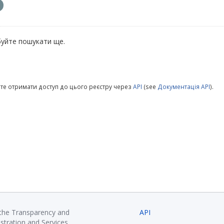
уйте пошукати ще.
те отримати доступ до цього реєстру через
API
(see
Документація API
).
 the Transparency and
API
istration and Services