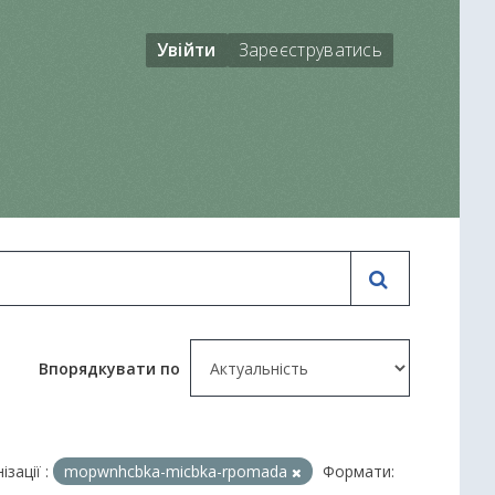
Увійти
Зареєструватись
Впорядкувати по
ізації :
mopwnhcbka-micbka-rpomada
Формати: