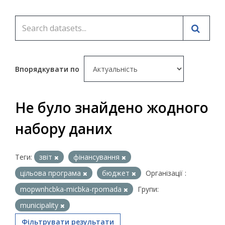
Впорядкувати по
Не було знайдено жодного
набору даних
Теги:
звіт
фінансування
цільова програма
бюджет
Організації :
mopwnhcbka-micbka-rpomada
Групи:
municipality
Фільтрувати результати