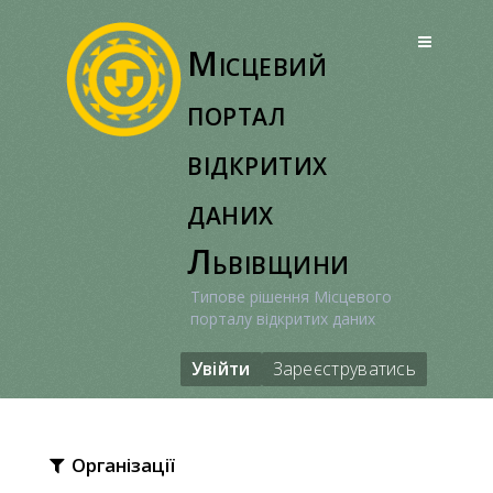
Перейти
до
Місцевий
вмісту
портал
відкритих
даних
Львівщини
Типове рішення Місцевого
порталу відкритих даних
Увійти
Зареєструватись
Організації