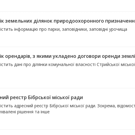
ік земельних ділянок природоохоронного призначенн
істить інформацію про парки, заповідники, заповідні урочища
ік орендарів, з якими укладено договори оренди землі
істить дані про ділянки комунальної власності Стрийської місько
м
ний реєстр Бібрської міської ради
істить адресний реєстр Бібрської міської ради. Зокрема, відомос
ухвалені рішення та інше