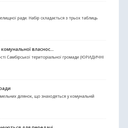
селищної ради. Набір складається з трьох таблиць
комунальної власнос...
ності Самбірської територіальної громади (ЮРИДИЧНІ
 ради
земельних ділянок, що знаходяться у комунальній
нуються для передачі...