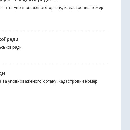
вників та уповноваженого органу, кадастровий номер
кої ради
ьської ради
ди
ків та уповноваженого органу, кадастровий номер