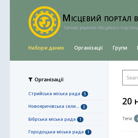
Перейти
до
Місцевий портал 
вмісту
Типове рішення Місцевого порталу
Набори даних
Організації
Групи
Організації
Стрийська міська рада
5
20 
Новояричівська сели...
2
Теги:
Бібрська міська рада
1
Городоцька міська рада
1