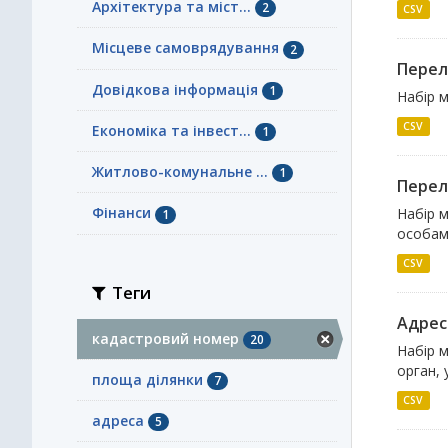
Архітектура та міст...
2
CSV
Місцеве самоврядування
2
Перел
Довідкова інформація
1
Набір м
CSV
Економіка та інвест...
1
Житлово-комунальне ...
1
Перел
Фінанси
Набір м
1
особа
CSV
Теги
Адрес
кадастровий номер
20
Набір м
орган, 
площа ділянки
7
CSV
адреса
5