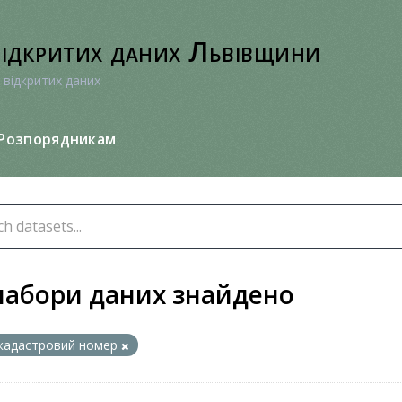
відкритих даних Львівщини
 відкритих даних
Розпорядникам
набори даних знайдено
кадастровий номер