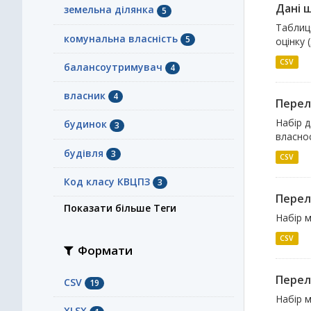
Дані щ
земельна ділянка
5
Таблиц
комунальна власність
5
оцінку 
CSV
балансоутримувач
4
власник
4
Перел
Набір д
будинок
3
власнос
будівля
3
CSV
Код класу КВЦПЗ
3
Перелі
Показати більше Теги
Набір м
CSV
Формати
Перелі
CSV
19
Набір м
XLSX