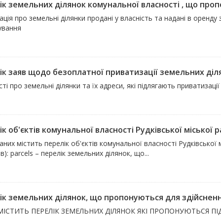
ік земельних ділянок комунальної власності , що проп
ція про земельні ділянки продані у власність та надані в оренду з
ування
ік заяв щодо безоплатної приватизації земельних ді
ті про земельні ділянки та їх адреси, які підлягають приватизац
к об'єктів комунальної власності Рудківської міської 
аних містить перелік об'єктів комунальної власності Рудківської 
ів): parcels – перелік земельних ділянок, що...
ік земельних ділянок, що пропонуються для здійснен
МІСТИТЬ ПЕРЕЛІК ЗЕМЕЛЬНИХ ДІЛЯНОК ЯКІ ПРОПОНУЮТЬСЯ ПІ