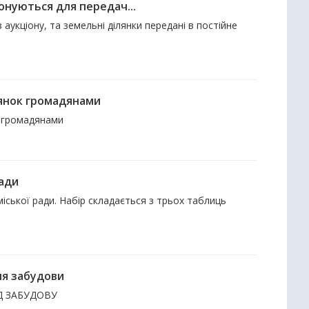
онуються для передач...
 аукціону, та земельні ділянки передані в постійне
лянок громадянами
ії громадянами
ради
міської ради. Набір складається з трьох таблиць
ня забудови
Д ЗАБУДОВУ