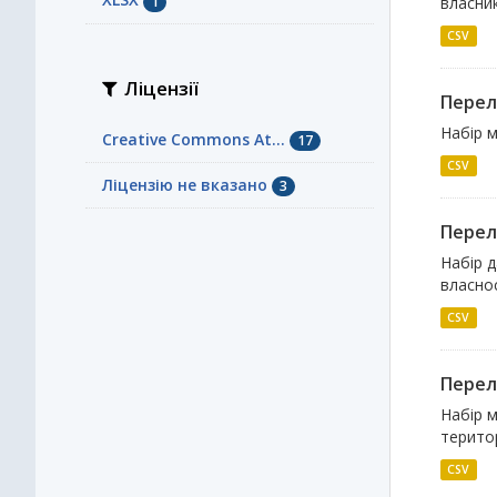
1
власник
CSV
Ліцензії
Перел
Набір м
Creative Commons At...
17
CSV
Ліцензію не вказано
3
Перел
Набір д
власнос
CSV
Перел
Набір м
територ
CSV