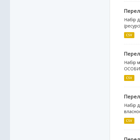
Перелі
Набір д
(ресурс
CSV
Перел
Набір 
ОСОБИ
CSV
Перелі
Набір д
власнос
CSV
Перел