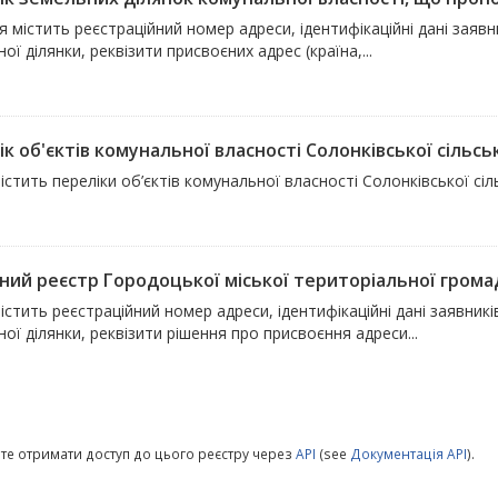
 містить реєстраційний номер адреси, ідентифікаційні дані зая
ої ділянки, реквізити присвоєних адрес (країна,...
к об'єктів комунальної власності Солонківської сільсь
істить переліки об’єктів комунальної власності Солонківської сіл
ний реєстр Городоцької міської територіальної грома
істить реєстраційний номер адреси, ідентифікаційні дані заявни
ої ділянки, реквізити рішення про присвоєння адреси...
те отримати доступ до цього реєстру через
API
(see
Документація API
).