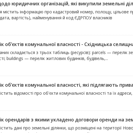
одо юридичних організацій, які викупили земельні діля
я містить інформацію про кадастровий номер, полощу, цільове п
(дата, вартість), найменування й код ЄДРПОУ власників
ік об’єктів комунальної власності - Східницька селищн
аних складається з трьох таблиць (ресурсів): parcels — перелік 
ті; buildings — перелік житлових будинків, будівель,...
к об’єктів комунальної власності, які підлягають прива
істить відомості про об'єкти комунальної власності та їх адреси,
к орендарів з якими укладено договори оренди на земе
істить дані про земельні ділянки, що розміщені на території Нов