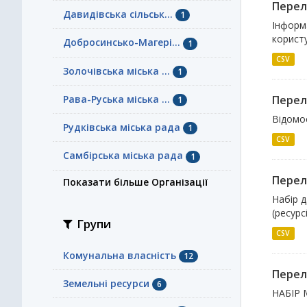
Перел
Давидівська сільськ...
1
Інформа
корист
Добросинсько-Магері...
1
CSV
Золочівська міська ...
1
Рава-Руська міська ...
Перел
1
Відомос
Рудківська міська рада
1
CSV
Самбірська міська рада
1
Перелі
Показати більше Організації
Набір д
(ресурс
Групи
CSV
Комунальна власність
12
Перел
Земельні ресурси
6
НАБІР 