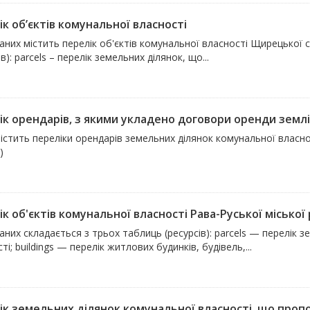
к об’єктів комунальної власності
аних містить перелік об'єктів комунальної власності Щирецької 
ів): parcels – перелік земельних ділянок, що...
ік орендарів, з якими укладено договори оренди землі 
містить переліки орендарів земельних ділянок комунальної влас
)
к об'єктів комунальної власності Рава-Руської міської
аних складається з трьох таблиць (ресурсів): parcels — перелік 
ті; buildings — перелік житлових будинків, будівель,...
ік земельних ділянок комунальної власності, що пропо