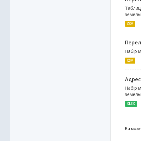
Таблиця
земельн
CSV
Перелі
Набір м
CSV
Адрес
Набір м
земельн
XLSX
Ви може