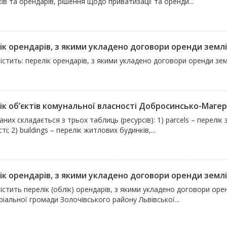
ів та орендарів, рішення щодо приватизації та оренди...
ік орендарів, з якими укладено договори оренди землі 
істить: перелік орендарів, з якими укладено договори оренди зе
ік об’єктів комунальної власності Добросинсько-Магері
аних складається з трьох таблиць (ресурсів): 1) parcels – перелі
ті; 2) buildings – перелік житлових будинків,...
ік орендарів, з якими укладено договори оренди землі
істить перелік (облік) орендарів, з якими укладено договори оре
іальної громади Золочівського району Львівської...