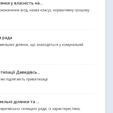
нки у власність на...
ризначення (код, назва класу), нормативну грошову
а рада
земельних ділянок, що знаходяться у комунальній
тизації Давидівсь...
 які підлягають приватизації
льні ділянки та ...
ояричівської селищної ради, їх характеристики,