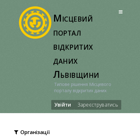
Перейти
до
Місцевий
вмісту
портал
відкритих
даних
Львівщини
Типове рішення Місцевого
порталу відкритих даних
Увійти
Зареєструватись
Організації