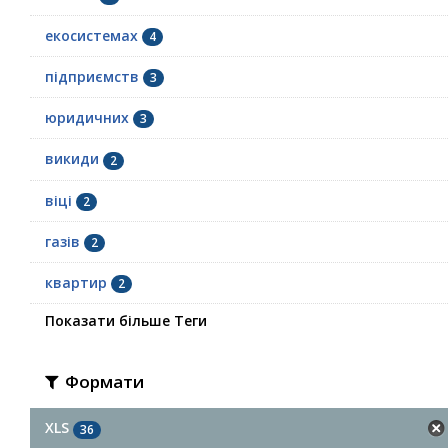
екосистемах
4
підприємств
3
юридичних
3
викиди
2
віці
2
газів
2
квартир
2
Показати більше Теги
Формати
XLS
36