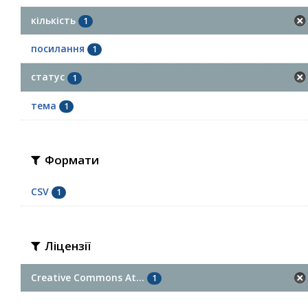
кількість
1
посилання
1
статус
1
тема
1
Формати
CSV
1
Ліцензії
Creative Commons At...
1