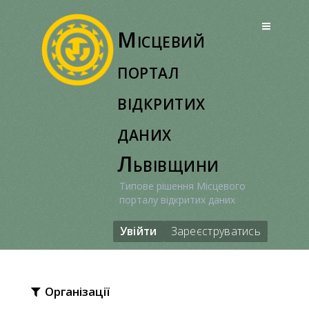
Перейти
до
Місцевий
вмісту
портал
відкритих
даних
Львівщини
Типове рішення Місцевого
порталу відкритих даних
Увійти
Зареєструватись
Організації