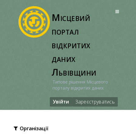
Перейти
до
Місцевий
вмісту
портал
відкритих
даних
Львівщини
Типове рішення Місцевого
порталу відкритих даних
Увійти
Зареєструватись
Організації