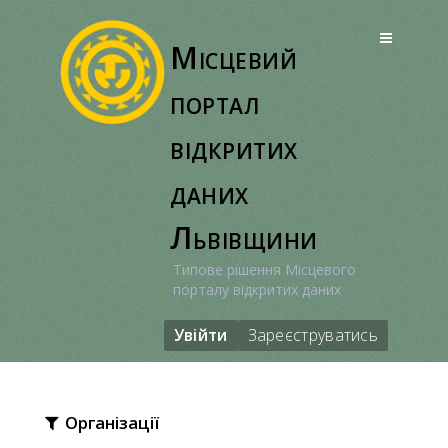
Перейти
до
Місцевий
вмісту
портал
відкритих
даних
Львівщини
Типове рішення Місцевого
порталу відкритих даних
Увійти
Зареєструватись
Організації