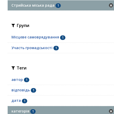
Стрийська міська рада
1
Групи
Місцеве самоврядування
1
Участь громадськості
1
Теги
автор
1
відповідь
1
дата
1
категорія
1