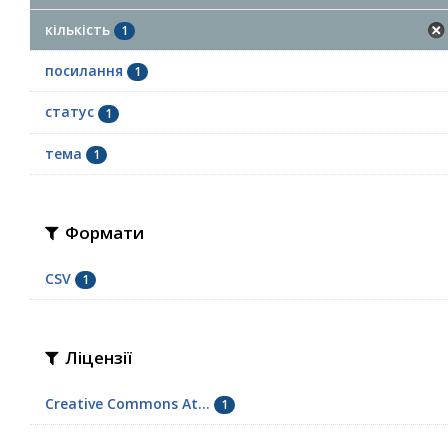
кількість
1
посилання
1
статус
1
тема
1
Формати
CSV
1
Ліцензії
Creative Commons At...
1