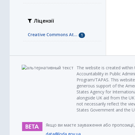
Ліцензії
Creative Commons At...
1
The website is created within
Accountability in Public Admin
Program/TAPAS. This website 
generous support of the Amer
States Agency for Internatio
alongside UK aid from the U
not necessarily reflect the vi
States Government and the UK 
Якщо ви маєте зауваження або пропозиції,
data@loda.gov.ua