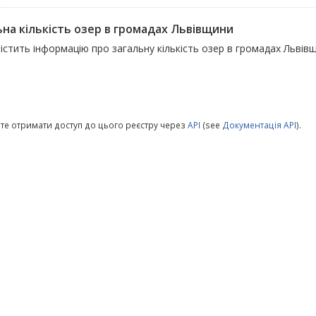
ьна кількість озер в громадах Львівщини
істить інформацію про загальну кількість озер в громадах Львів
те отримати доступ до цього реєстру через
API
(see
Документація API
).