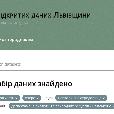
відкритих даних Львівщини
 відкритих даних
Розпорядникам
абір даних знайдено
кількість
озеро
Групи:
Навколишнє середовище
ції :
Департамент екології та природних ресурсів Львівської об