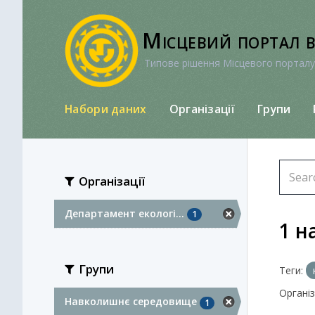
Перейти
до
Місцевий портал 
вмісту
Типове рішення Місцевого порталу
Набори даних
Організації
Групи
Організації
Департамент екологі...
1
1 н
Групи
Теги:
Організа
Навколишнє середовище
1