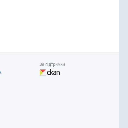
За підтримки
х