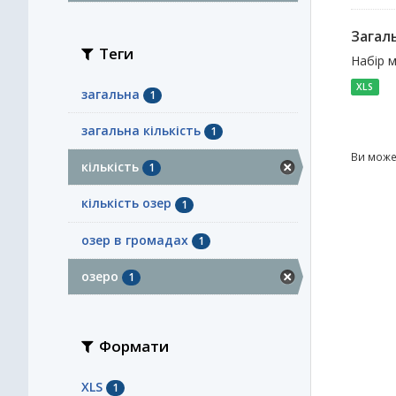
Загал
Теги
Набір м
XLS
загальна
1
загальна кількість
1
Ви може
кількість
1
кількість озер
1
озер в громадах
1
озеро
1
Формати
XLS
1