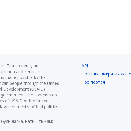
 the Transparency and
API
istration and Services
Політика відкритих дани
is made possible by the
Про портал
ican people through the United
nal Development (USAID)
K government. The contents do
ews of USAID or the United
government’s official policies.
 будь ласка, напишіть нам: