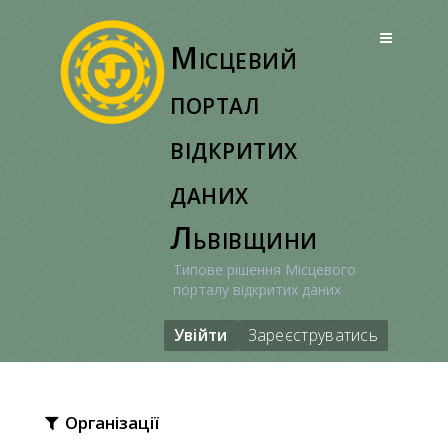
Перейти
до
Місцевий
вмісту
портал
відкритих
даних
Львівщини
Типове рішення Місцевого
порталу відкритих даних
Увійти
Зареєструватись
Організації