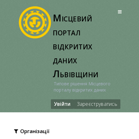
Перейти
до
Місцевий
вмісту
портал
відкритих
даних
Львівщини
Типове рішення Місцевого
порталу відкритих даних
Увійти
Зареєструватись
Організації