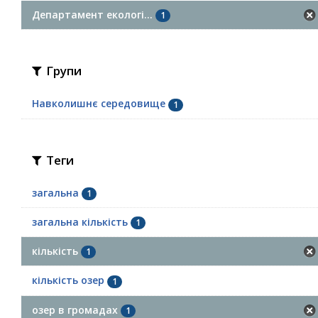
Департамент екологі...
1
Групи
Навколишнє середовище
1
Теги
загальна
1
загальна кількість
1
кількість
1
кількість озер
1
озер в громадах
1