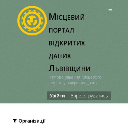
Перейти
до
Місцевий
вмісту
портал
відкритих
даних
Львівщини
Типове рішення Місцевого
порталу відкритих даних
Увійти
Зареєструватись
Організації