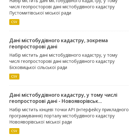
Набір містить дані містобудівного кадастру, у тому
числі геопросторові дані містобудівного кадастру
Пустомитівської міської ради
CSV
Дані містобудівного кадастру, зокрема
геопросторові дані
Набір містить дані містобудівного кадастру, у тому
числі геопросторові дані містобудівного кадастру
Бісковицької сільської ради
CSV
Дані містобудівного кадастру, у тому числі
геопросторові дані - Новояворівськ...
Набір містить кінцеві точки API (інтерфейсу прикладного
програмування) порталу містобудівного кадастру
Новояворівської міської ради
CSV