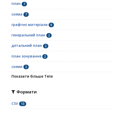
план
7
схема
7
графічні матеріали
6
генеральний план
2
детальний план
2
план зонування
2
схеми
2
Показати більше Теги
Формати
CSV
13