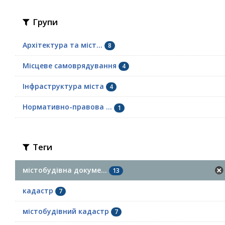
Групи
Архітектура та міст...
8
Місцеве самоврядування
4
Інфраструктура міста
4
Нормативно-правова ...
1
Теги
містобудівна докуме...
13
кадастр
7
містобудівний кадастр
7