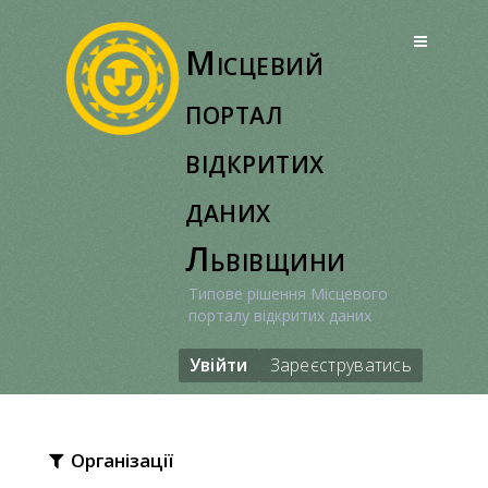
Перейти
до
Місцевий
вмісту
портал
відкритих
даних
Львівщини
Типове рішення Місцевого
порталу відкритих даних
Увійти
Зареєструватись
Організації