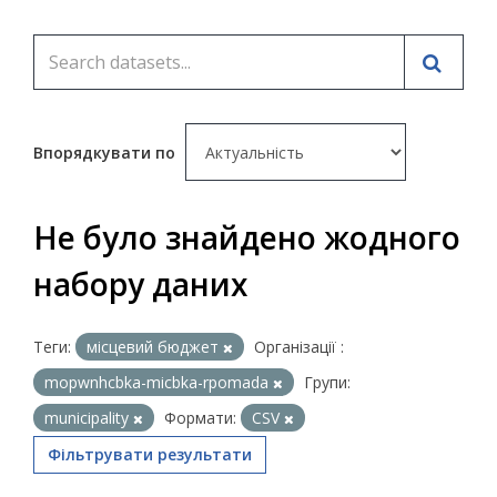
Впорядкувати по
Не було знайдено жодного
набору даних
Теги:
місцевий бюджет
Організації :
mopwnhcbka-micbka-rpomada
Групи:
municipality
Формати:
CSV
Фільтрувати результати