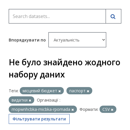
Впорядкувати по
Не було знайдено жодного
набору даних
Теги:
місцевий бюджет
паспорт
видатки
Організації :
mopwnhcbka-micbka-rpomada
Формати:
CSV
Фільтрувати результати