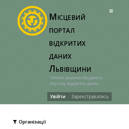
Перейти
до
Місцевий
вмісту
портал
відкритих
даних
Львівщини
Типове рішення Місцевого
порталу відкритих даних
Увійти
Зареєструватись
Організації