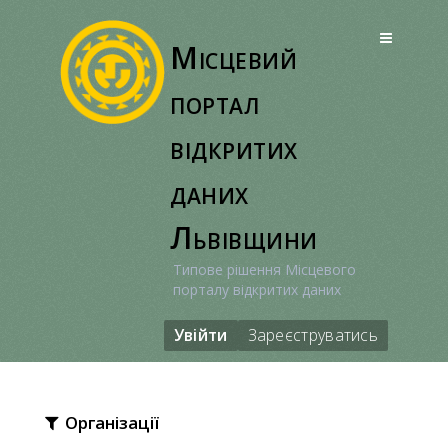
Перейти
до
Місцевий
вмісту
портал
відкритих
даних
Львівщини
Типове рішення Місцевого
порталу відкритих даних
Увійти
Зареєструватись
Організації