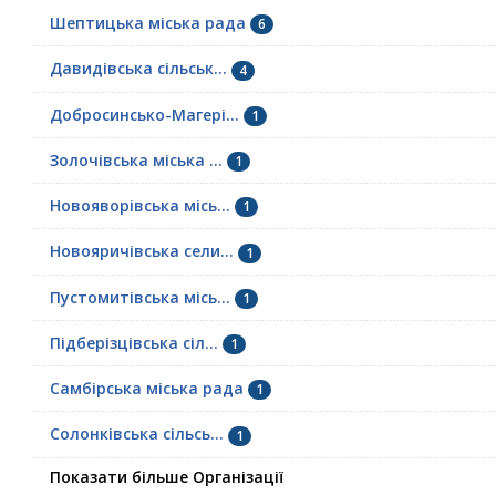
Шептицька міська рада
6
Давидівська сільськ...
4
Добросинсько-Магері...
1
Золочівська міська ...
1
Новояворівська місь...
1
Новояричівська сели...
1
Пустомитівська місь...
1
Підберізцівська сіл...
1
Самбірська міська рада
1
Солонківська сільсь...
1
Показати більше Організації