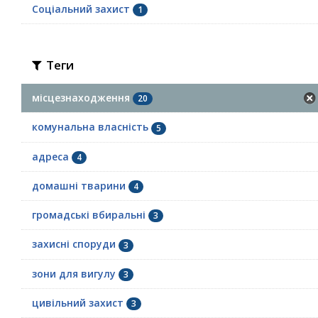
Соціальний захист
1
Теги
місцезнаходження
20
комунальна власність
5
адреса
4
домашні тварини
4
громадські вбиральні
3
захисні споруди
3
зони для вигулу
3
цивільний захист
3