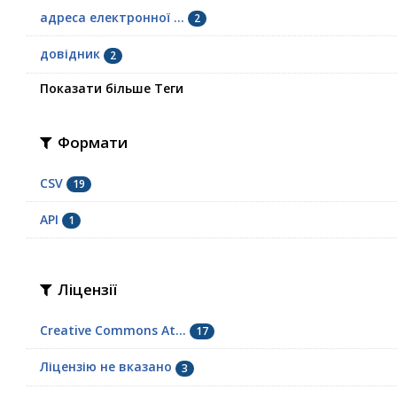
адреса електронної ...
2
довідник
2
Показати більше Теги
Формати
CSV
19
API
1
Ліцензії
Creative Commons At...
17
Ліцензію не вказано
3