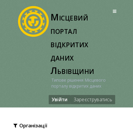
Перейти
до
Місцевий
вмісту
портал
відкритих
даних
Львівщини
Типове рішення Місцевого
порталу відкритих даних
Увійти
Зареєструватись
Організації