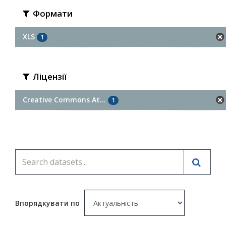
Формати
XLS
1
Ліцензії
Creative Commons At...
1
Впорядкувати по