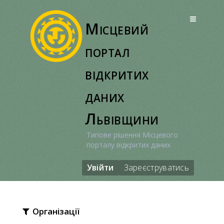
Перейти
до
Місцевий
вмісту
портал
відкритих
даних
Львівщини
Типове рішення Місцевого
порталу відкритих даних
Увійти
Зареєструватись
Організації