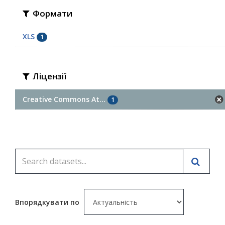
Формати
XLS
1
Ліцензії
Creative Commons At...
1
Впорядкувати по