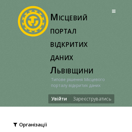
Перейти
до
Місцевий
вмісту
портал
відкритих
даних
Львівщини
Типове рішення Місцевого
порталу відкритих даних
Увійти
Зареєструватись
Організації