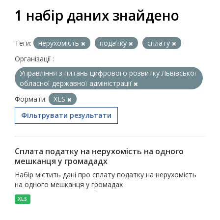
1 набір даних знайдено
Теги:
нерухомість
податку
сплату
Організації :
Управління з питань цифрового розвитку Львівської
обласної державної адміністрації
Формати:
XLS
Фільтрувати результати
Сплата податку на нерухомість на одного
мешканця у громададх
Набір містить дані про сплату податку на нерухомість
на одного мешканця у громадах
XLS