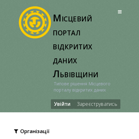
Перейти
до
Місцевий
вмісту
портал
відкритих
даних
Львівщини
Типове рішення Місцевого
порталу відкритих даних
Увійти
Зареєструватись
Організації