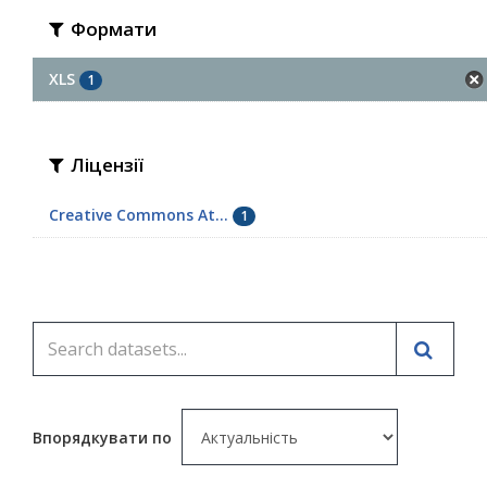
Формати
XLS
1
Ліцензії
Creative Commons At...
1
Впорядкувати по