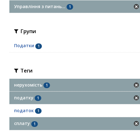
Управління з питань...
1
Групи
Податки
1
Теги
нерухомість
1
податку
1
податок
1
сплату
1