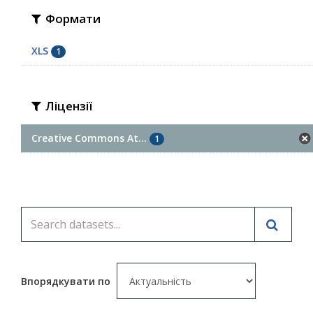
Формати
XLS
1
Ліцензії
Creative Commons At...
1
Впорядкувати по