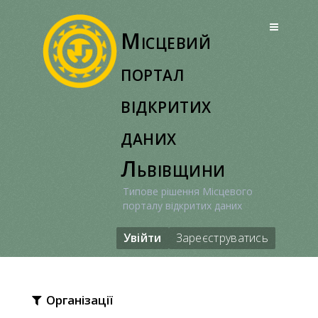
Перейти
до
Місцевий
вмісту
портал
відкритих
даних
Львівщини
Типове рішення Місцевого
порталу відкритих даних
Увійти
Зареєструватись
Організації