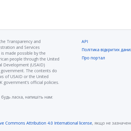
 the Transparency and
API
istration and Services
Політика відкритих дани
is made possible by the
Про портал
ican people through the United
nal Development (USAID)
K government. The contents do
ews of USAID or the United
government’s official policies.
 будь ласка, напишіть нам:
ive Commons Attribution 4.0 International license
, якщо не зазначен