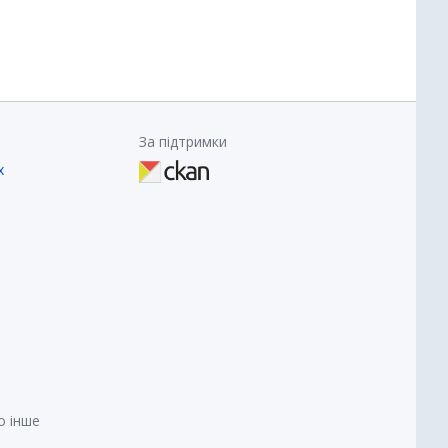
За підтримки
х
о інше