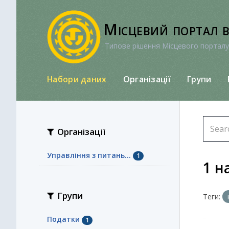
Перейти
до
Місцевий портал 
вмісту
Типове рішення Місцевого порталу
Набори даних
Організації
Групи
Організації
Управління з питань...
1
1 н
Групи
Теги:
Податки
1