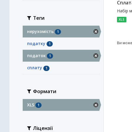
Сплат
Набір м
Теги
XLS
нерухомість
1
Ви може
податку
1
податок
1
сплату
1
Формати
XLS
1
Ліцензії