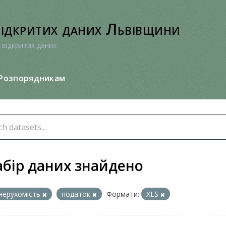
відкритих даних Львівщини
 відкритих даних
Розпорядникам
абір даних знайдено
нерухомість
податок
Формати:
XLS