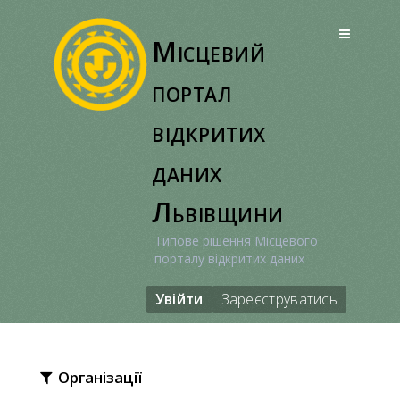
Перейти
до
Місцевий
вмісту
портал
відкритих
даних
Львівщини
Типове рішення Місцевого
порталу відкритих даних
Увійти
Зареєструватись
Організації