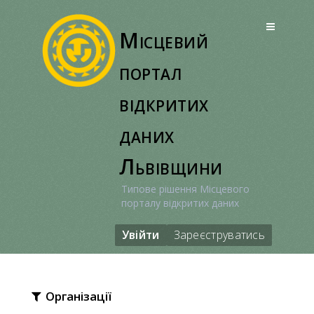
Перейти
до
Місцевий
вмісту
портал
відкритих
даних
Львівщини
Типове рішення Місцевого
порталу відкритих даних
Увійти
Зареєструватись
Організації