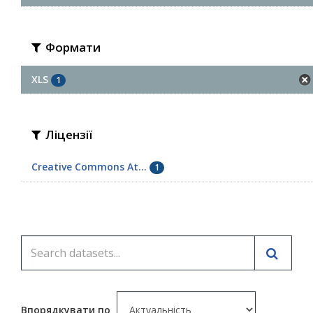
Формати
XLS
1
Ліцензії
Creative Commons At...
1
Впорядкувати по