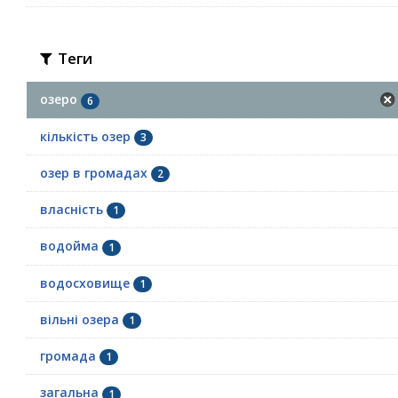
Теги
озеро
6
кількість озер
3
озер в громадах
2
власність
1
водойма
1
водосховище
1
вільні озера
1
громада
1
загальна
1