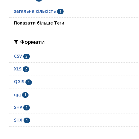
загальна кількість
1
Показати більше Теги
Формати
CSV
3
XLS
2
QGIS
1
qpj
1
SHP
1
SHX
1