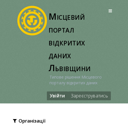
Перейти
до
Місцевий
вмісту
портал
відкритих
даних
Львівщини
Типове рішення Місцевого
порталу відкритих даних
Увійти
Зареєструватись
Організації