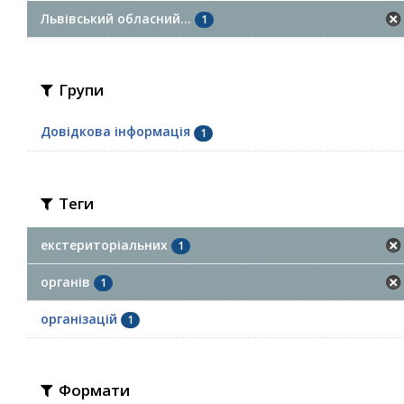
Львівський обласний...
1
Групи
Довідкова інформація
1
Теги
екстериторіальних
1
органів
1
організацій
1
Формати