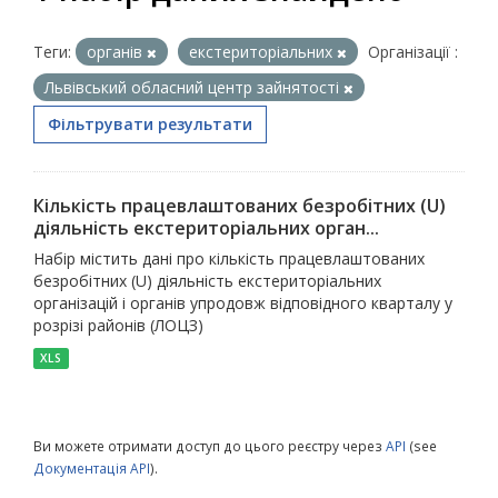
Теги:
органів
екстериторіальних
Організації :
Львівський обласний центр зайнятості
Фільтрувати результати
Кількість працевлаштованих безробітних (U)
діяльність екстериторіальних орган...
Набір містить дані про кількість працевлаштованих
безробітних (U) діяльність екстериторіальних
організацій і органів упродовж відповідного кварталу у
розрізі районів (ЛОЦЗ)
XLS
Ви можете отримати доступ до цього реєстру через
API
(see
Документація API
).