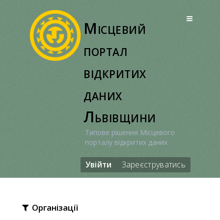
Перейти
до
Місцевий
вмісту
портал
відкритих
даних
Львівщини
Типове рішення Місцевого
порталу відкритих даних
Увійти
Зареєструватись
Організації