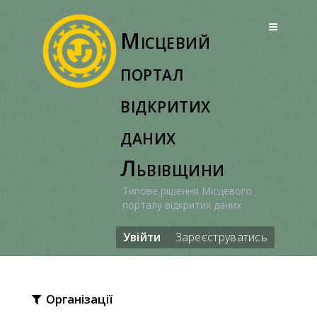
Перейти
до
Місцевий
вмісту
портал
відкритих
даних
Львівщини
Типове рішення Місцевого
порталу відкритих даних
Увійти
Зареєструватись
Організації