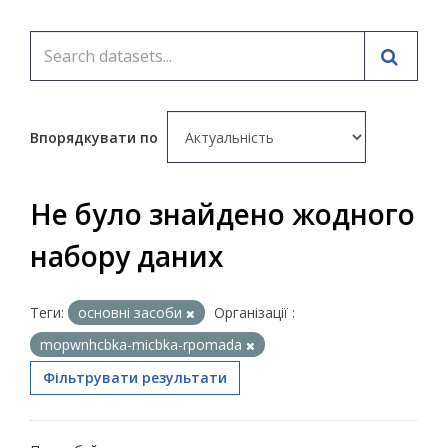
Впорядкувати по
Не було знайдено жодного
набору даних
Теги:
основні засоби
Організації :
mopwnhcbka-micbka-rpomada
Фільтрувати результати