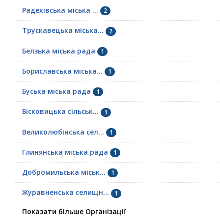
Радехівська міська ...
2
Трускавецька міська...
2
Белзька міська рада
1
Бориславська міська...
1
Буська міська рада
1
Бісковицька сільськ...
1
Великолюбінська сел...
1
Глинянська міська рада
1
Добромильська міськ...
1
Журавненська селищн...
1
Показати більше Організації