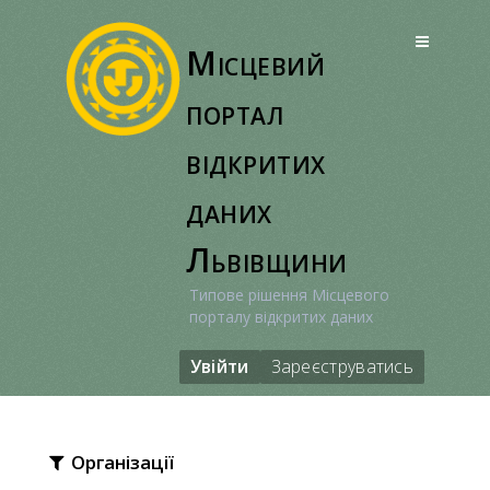
Перейти
до
Місцевий
вмісту
портал
відкритих
даних
Львівщини
Типове рішення Місцевого
порталу відкритих даних
Увійти
Зареєструватись
Організації