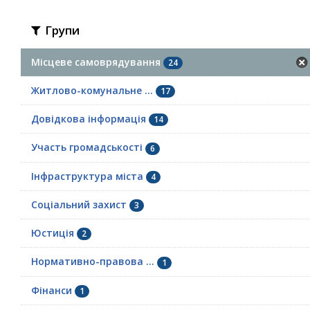
Групи
Місцеве самоврядування
24
Житлово-комунальне ...
17
Довідкова інформація
14
Участь громадськості
6
Інфраструктура міста
4
Соціальний захист
3
Юстиція
2
Нормативно-правова ...
1
Фінанси
1