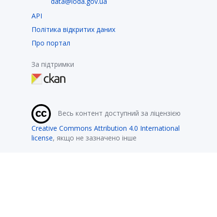
data@loda.gov.ua
API
Політика відкритих даних
Про портал
За підтримки
Весь контент доступний за ліцензією
Creative Commons Attribution 4.0 International
license
, якщо не зазначено інше