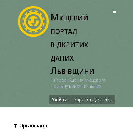
Перейти
до
Місцевий
вмісту
портал
відкритих
даних
Львівщини
Типове рішення Місцевого
порталу відкритих даних
Увійти
Зареєструватись
Організації