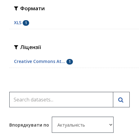
Формати
XLS
1
Ліцензії
Creative Commons At...
1
Впорядкувати по