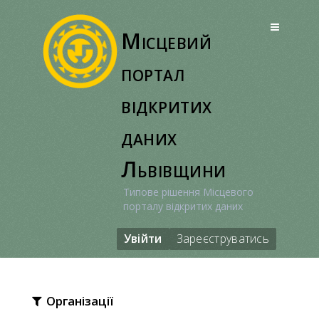
Перейти
до
Місцевий
вмісту
портал
відкритих
даних
Львівщини
Типове рішення Місцевого
порталу відкритих даних
Увійти
Зареєструватись
Організації