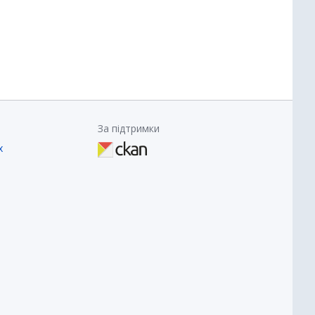
За підтримки
х