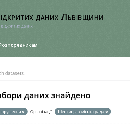
відкритих даних Львівщини
 відкритих даних
Розпорядникам
абори даних знайдено
порушення
Організації :
Шептицька міська рада