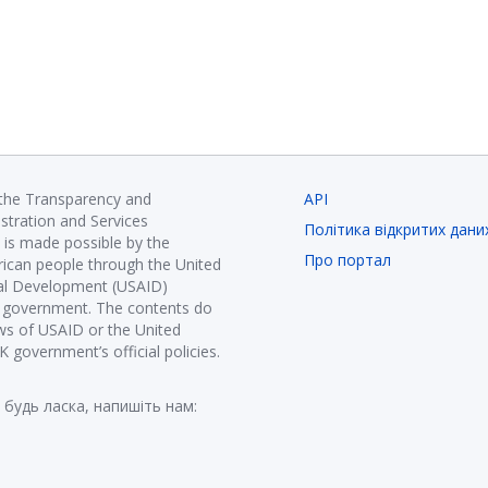
 the Transparency and
API
istration and Services
Політика відкритих дани
is made possible by the
Про портал
ican people through the United
nal Development (USAID)
K government. The contents do
ews of USAID or the United
government’s official policies.
 будь ласка, напишіть нам: