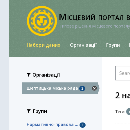
Перейти
до
Місцевий портал 
вмісту
Типове рішення Місцевого порталу
Набори даних
Організації
Групи
Організації
Шептицька міська рада
2
2 н
Групи
Теги:
Нормативно-правова ...
1