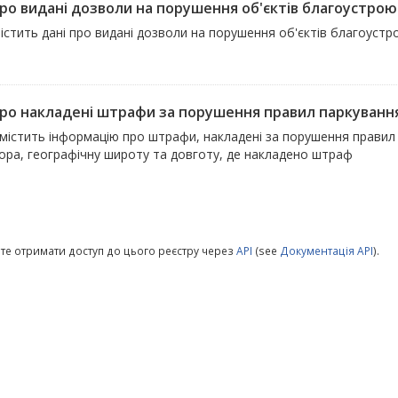
про видані дозволи на порушення об'єктів благоустрою
істить дані про видані дозволи на порушення об'єктів благоустр
про накладені штрафи за порушення правил паркуванн
 містить інформацію про штрафи, накладені за порушення правил
тора, географічну широту та довготу, де накладено штраф
те отримати доступ до цього реєстру через
API
(see
Документація API
).