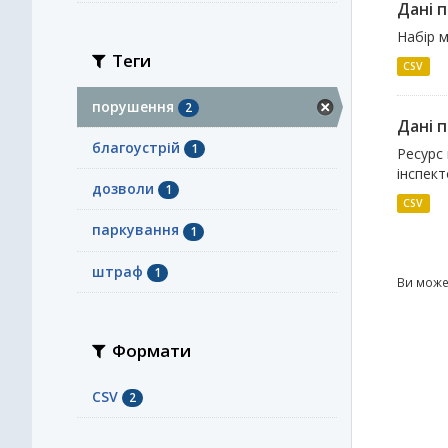
Дані 
Набір м
Теги
CSV
порушення
2
Дані 
благоустрій
1
Ресурс
інспек
дозволи
1
CSV
паркування
1
штраф
1
Ви може
Формати
CSV
2