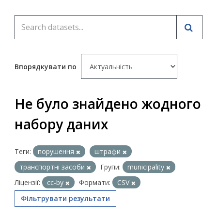
Впорядкувати по
Не було знайдено жодного
набору даних
Теги:
порушення
штрафи
транспортні засоби
Групи:
municipality
Ліцензії:
cc-by
Формати:
CSV
Фільтрувати результати