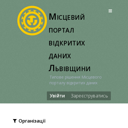
Перейти
до
Місцевий
вмісту
портал
відкритих
даних
Львівщини
Типове рішення Місцевого
порталу відкритих даних
Увійти
Зареєструватись
Організації